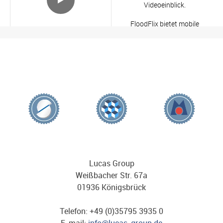
Videoeinblick.
FloodFlix bietet mobile
Hochwasser- und
Umweltschutzsysteme für
Kommunen, Unternehmen und
Privatpersonen. So helfen wir
dabei, Schäden durch
Hochwasser und Starkregen zu
minimieren.
Ein besonderer Dank geht an
einen engagierten Kollegen aus
unserem Team, der dieses
Video in seiner Freizeit mit s
...
Mehr sehen
2 months ago
Lucas Group
Weißbacher Str. 67a
3
2
0
View on Facebook
·
Share
01936 Königsbrück
Telefon: +49 (0)35795 3935 0
REWE Team Challenge 2026 –
E-mail:
info@lucas-group.de
wer ist noch dabei?