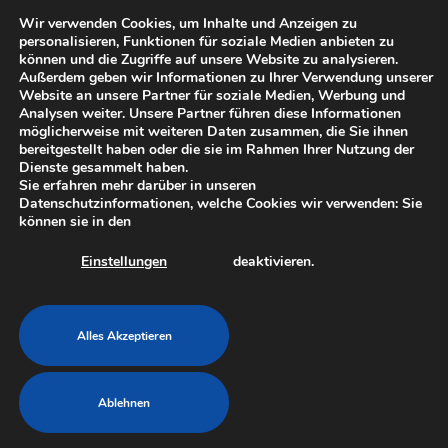
Skip
Wir verwenden Cookies, um Inhalte und Anzeigen zu
to
personalisieren, Funktionen für soziale Medien anbieten zu
Menü
content
können und die Zugriffe auf unsere Website zu analysieren.
Außerdem geben wir Informationen zu Ihrer Verwendung unserer
Website an unsere Partner für soziale Medien, Werbung und
Analysen weiter. Unsere Partner führen diese Informationen
möglicherweise mit weiteren Daten zusammen, die Sie ihnen
Lucas GmbH
Planung &
bereitgestellt haben oder die sie im Rahmen Ihrer Nutzung der
Beratung |
Dienste gesammelt haben.
Sie erfahren mehr darüber in unseren
fachgerechte
Datenschutzinformationen, welche Cookies wir verwenden: Sie
Umsetzung |
Lucas Group
können sie in den
Wartung &
Ihr Partner für Metall- und Stahlbau,
Pflege
Einstellungen
deaktivieren.
Industrieservice, Hochwasserschutz sowie
für Tür-, Tor-, Fenster-, Schranken- und
Zutrittstechnik in 01936 Königsbrück.
Alles Akzeptieren
Ablehnen